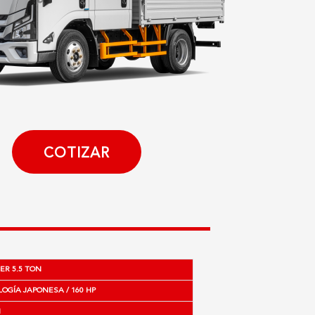
COTIZAR
R 5.5 TON
OGÍA JAPONESA / 160 HP
N