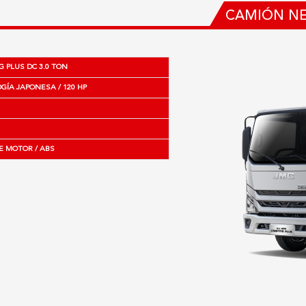
CAMIÓN NE
 PLUS DC 3.0 TON
ÍA JAPONESA / 120 HP
E MOTOR / ABS