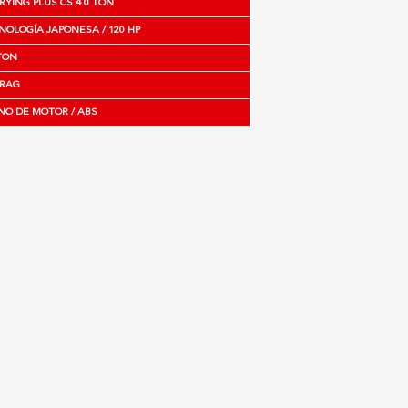
RYING PLUS CS 4.0 TON
NOLOGÍA JAPONESA / 120 HP
 TON
RAG
NO DE MOTOR / ABS