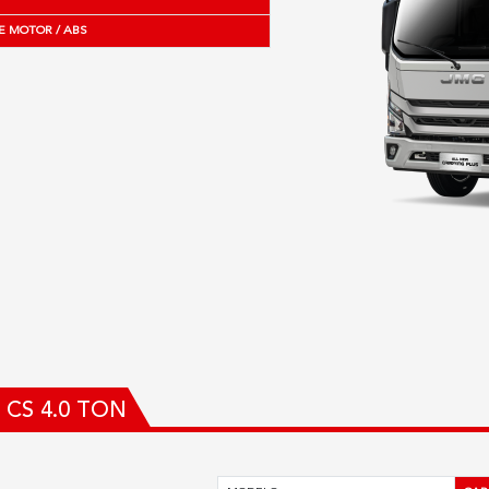
E MOTOR / ABS
CS 4.0 TON