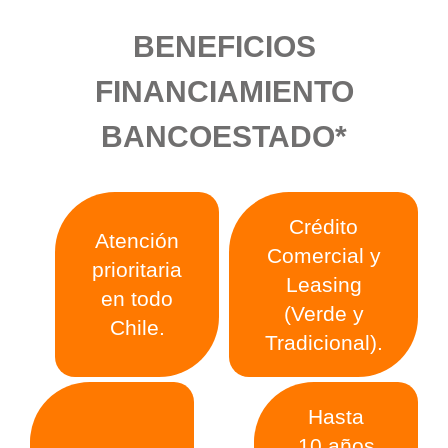
BENEFICIOS
FINANCIAMIENTO
BANCOESTADO*
Crédito
Atención
Comercial y
prioritaria
Leasing
en todo
(Verde y
Chile.
Tradicional).
Hasta
10 años